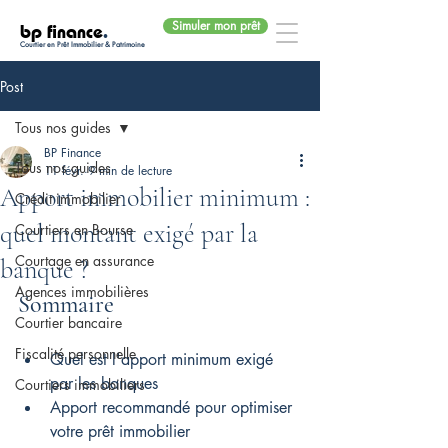
Simuler mon prêt
bp finance
.
Courtier en Prêt Immobilier & Patrimoine
Post
Tous nos guides
BP Finance
Tous nos guides
11 févr.
9 min de lecture
Apport immobilier minimum :
Crédit immobilier
quel montant exigé par la
Courtiers en Bourse
Courtage en assurance
banque ?
Agences immobilières
Sommaire
Courtier bancaire
Fiscalité personnelle
Quel est l'apport minimum exigé 
par les banques
Courtiers immobiliers
Apport recommandé pour optimiser 
votre prêt immobilier