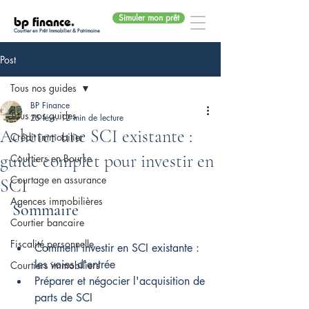
Simuler mon prêt
bp finance
.
Courtier en Prêt Immobilier & Patrimoine
Post
Tous nos guides
BP Finance
Tous nos guides
25 févr.
12 min de lecture
Acheter une SCI existante :
Crédit immobilier
guide complet pour investir en
Courtiers en Bourse
Courtage en assurance
SCI
Agences immobilières
Sommaire
Courtier bancaire
Fiscalité personnelle
Comment investir en SCI existante : 
les voies d'entrée
Courtiers immobiliers
Préparer et négocier l'acquisition de 
parts de SCI