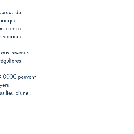
ources de 
 banque.
 en compte 
de vacance 
I aux revenus 
égulières.
 3 000€ peuvent 
yers 
 lieu d’une : 