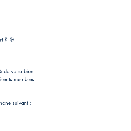
rt ? 🎯
 de votre bien 
férents membres 
hone suivant : 