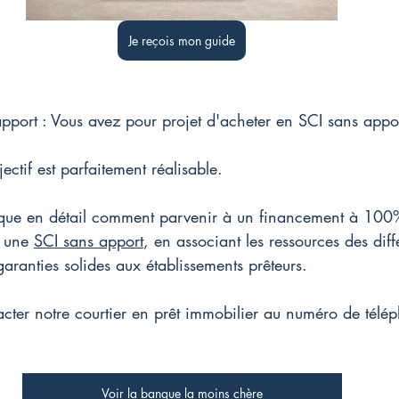
Je reçois mon guide
pport : Vous avez pour projet d'acheter en SCI sans appo
ectif est parfaitement réalisable.
lique en détail comment parvenir à un financement à 100%
a une 
SCI sans apport
, en associant les ressources des dif
garanties solides aux établissements prêteurs.
cter notre courtier en prêt immobilier au numéro de télép
Voir la banque la moins chère