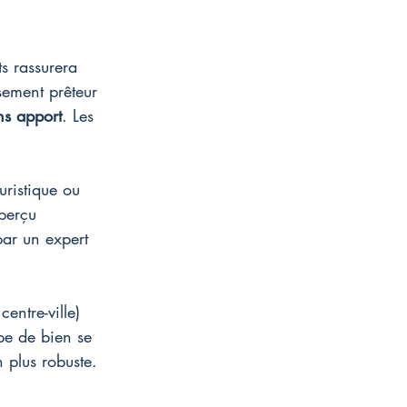
s rassurera 
sement prêteur 
ns apport
. Les 
uristique ou 
perçu 
ar un expert 
entre-ville) 
ype de bien se 
 plus robuste.