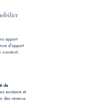
obilier 
ans apport 
ence d'apport 
 construit.
é de 
rs existants et 
on des revenus 