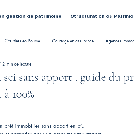
en gestion de patrimoine
Structuration du Patrimo
Courtiers en Bourse
Courtage en assurance
Agences immobi
12 min de lecture
immobiliers
 sci sans apport : guide du pr
 à 100%
un prêt immobilier sans apport en SCI
es et garanties pour un emprunt sans apport