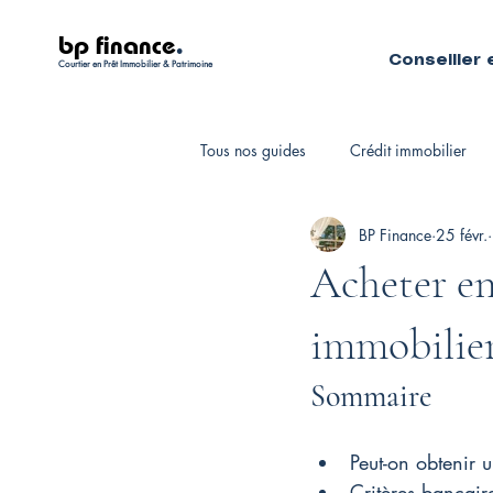
bp finance
.
Conseiller 
Courtier en Prêt Immobilier & Patrimoine
Tous nos guides
Crédit immobilier
BP Finance
25 févr.
Fiscalité personnelle
Courtiers 
Acheter en
immobilier
Sommaire
Peut-on obtenir 
Critères bancair