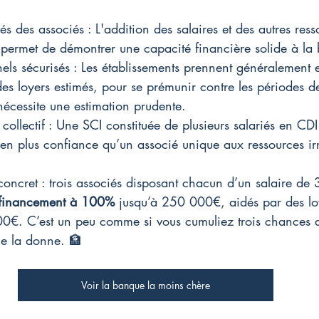
s des associés : L'addition des salaires et des autres ress
ermet de démontrer une capacité financière solide à la
nels sécurisés : Les établissements prennent généralement
s loyers estimés, pour se prémunir contre les périodes 
 nécessite une estimation prudente.
l collectif : Une SCI constituée de plusieurs salariés en CD
bien plus confiance qu’un associé unique aux ressources irr
oncret : trois associés disposant chacun d’un salaire de
financement à 100%
 jusqu’à 250 000€, aidés par des lo
00€. C’est un peu comme si vous cumuliez trois chances au
nge la donne. 🏦
Voir la banque la moins chère