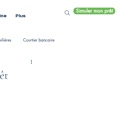
Simuler mon prêt
ine
Plus
lières
Courtier bancaire
êt