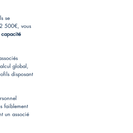
ls se 
 2 500€, vous 
 
capacité
associés 
lcul global, 
ofils disposant 
rsonnel 
s faiblement 
nt un associé 