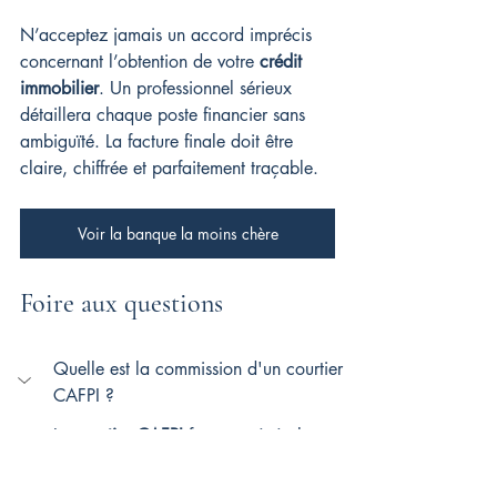
N’acceptez jamais un accord imprécis 
concernant l’obtention de votre 
crédit 
immobilier
. Un professionnel sérieux 
détaillera chaque poste financier sans 
ambiguïté. La facture finale doit être 
claire, chiffrée et parfaitement traçable.
Voir la banque la moins chère
Foire aux questions
Quelle est la commission d'un courtier 
CAFPI ?
Le 
courtier CAFPI
 facture généralement 
des 
honoraires
 correspondant à 1 % 
HT du montant total du 
crédit 