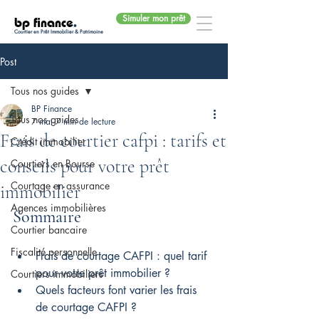
Simuler mon prêt
bp finance
.
Courtier en Prêt Immobilier & Patrimoine
Post
Tous nos guides
BP Finance
Tous nos guides
7 mai
7 min de lecture
Frais de courtier cafpi : tarifs et
Crédit immobilier
conseils pour votre prêt
Courtiers en Bourse
Courtage en assurance
immobilier
Agences immobilières
Sommaire
Courtier bancaire
Fiscalité personnelle
Frais de courtage CAFPI : quel tarif 
pour votre prêt immobilier ?
Courtiers immobiliers
Quels facteurs font varier les frais 
de courtage CAFPI ?