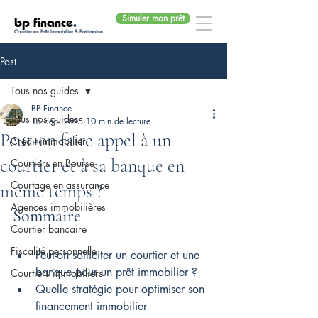
Simuler mon prêt
bp finance
.
Courtier en Prêt Immobilier & Patrimoine
Post
Tous nos guides
BP Finance
Tous nos guides
15 déc. 2025
10 min de lecture
Peut-on faire appel à un
Crédit immobilier
courtier et à sa banque en
Courtiers en Bourse
Courtage en assurance
même temps ?
Agences immobilières
Sommaire
Courtier bancaire
Fiscalité personnelle
Peut-on solliciter un courtier et une 
banque pour un prêt immobilier ?
Courtiers immobiliers
Quelle stratégie pour optimiser son 
financement immobilier