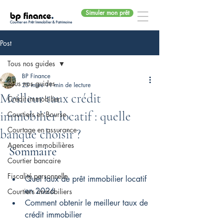
Simuler mon prêt
bp finance
.
Courtier en Prêt Immobilier & Patrimoine
Post
Tous nos guides
BP Finance
Tous nos guides
23 mars
11 min de lecture
Meilleur taux crédit
Crédit immobilier
immobilier locatif : quelle
Courtiers en Bourse
Courtage en assurance
banque choisir ?
Agences immobilières
Sommaire
Courtier bancaire
Fiscalité personnelle
Quel taux de prêt immobilier locatif 
en 2026
Courtiers immobiliers
Comment obtenir le meilleur taux de 
crédit immobilier