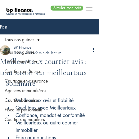
Simuler mon prêt
bp finance
.
Courtier en Prêt Immobilier & Patrimoine
Post
Tous nos guides
BP Finance
Tous nos guides
3 déc. 2025
9 min de lecture
Meilleur taux courtier avis :
Crédit immobilier
tout savoir sur meilleurtaux
Courtiers en Bourse
Courtage en assurance
Sommaire
Agences immobilières
Courtier bancaire
Meilleurtaux avis et fiabilité
Quel taux avec Meilleurtaux
Fiscalité personnelle
Confiance, mandat et conformité
Courtiers immobiliers
Meilleurtaux ou autre courtier 
immobilier
Foire aux questions