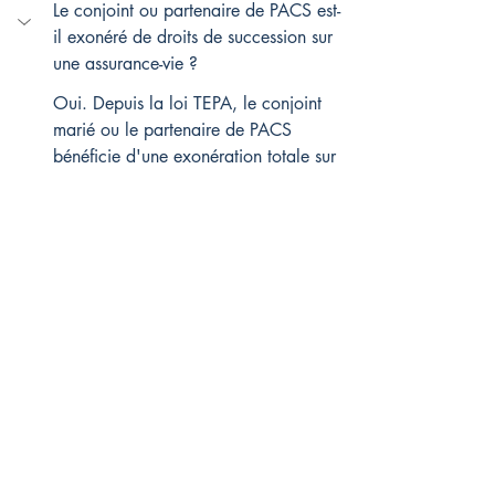
Le conjoint ou partenaire de PACS est-
il exonéré de droits de succession sur 
une assurance-vie ?
Oui. Depuis la loi TEPA, le conjoint 
marié ou le partenaire de PACS 
bénéficie d'une exonération totale sur 
les capitaux transmis, quels que soient 
le montant du capital, la date 
d’ouverture du contrat ou l’âge du 
souscripteur lors des versements.
Seuls subsistent les prélèvements 
sociaux de 17,2 % sur les gains 
techniques engrangés avant le décès : 
l'assureur les prélève à la source lors 
du dénouement du contrat. Le bon 
montage dépend de la rédaction 
précise de la clause bénéficiaire : 
l'usage d'une clause standard ou 