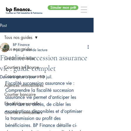
Simuler mon prêt
bp finance
.
Courtier en Prêt Immobilier & Patrimoine
Post
Tous nos guides
BP Finance
Tous nos guides
9 juil.
7 min de lecture
Fiscalité succession assurance
Crédit immobilier
vie : guide complet
Courtiers en Bourse
Courtage en assurance
Dernière mise à jour :
10 juil.
Fiscalité succession assurance vie : 
Agences immobilières
Comprendre la fiscalité succession 
Courtier bancaire
assurance vie permet d’anticiper les 
Fiscalité personnelle
droits dus au décès, de cibler les 
exonérations disponibles et d’optimiser 
Courtiers immobiliers
la transmission au profit des 
bénéficiaires. BP Finance détaille ci-