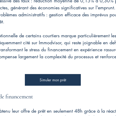
essive des taux : réduction moyenne de 0,15% à 0,30% p
ectes, générant des économies significatives sur l'emprunt.
roblèmes administratifs : gestion efficace des imprévus po
êt.
tionnelle de certains courtiers marque particulièrement les 
uemment cité sur Immodvisor, qui reste joignable en deh
transformant le stress du financement en expérience rassur
pense largement la complexité du processus et renforce l
Simuler mon prêt
 de financement
obtenu leur offre de prêt en seulement 48h grâce à la réact