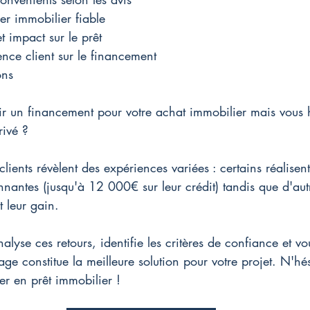
er immobilier fiable
et impact sur le prêt
ence client sur le financement
ons
r un financement pour votre achat immobilier mais vous h
rivé ?
lients révèlent des expériences variées : certains réalisen
antes (jusqu'à 12 000€ sur leur crédit) tandis que d'autr
t leur gain.
alyse ces retours, identifie les critères de confiance et vo
age constitue la meilleure solution pour votre projet. 
N'hés
ier en prêt immobilier !