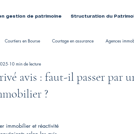
en gestion de patrimoine
Structuration du Patrimo
Courtiers en Bourse
Courtage en assurance
Agences immobi
2025
10 min de lecture
immobiliers
ivé avis : faut-il passer par u
mmobilier ?
ier immobilier et réactivité
onvénients selon les avis