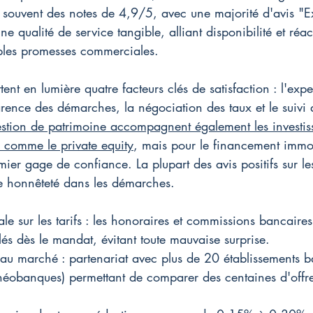
 souvent des notes de 4,9/5, avec une majorité d'avis "Ex
ne qualité de service tangible, alliant disponibilité et réact
ples promesses commerciales.
ttent en lumière quatre facteurs clés de satisfaction : l'expe
arence des démarches, la négociation des taux et le suivi a
estion de patrimoine accompagnent également les investiss
s comme le private equity
, mais pour le financement immobi
mier gage de confiance. La plupart des avis positifs sur les
te honnêteté dans les démarches.
le sur les tarifs : les honoraires et commissions bancaires
lés dès le mandat, évitant toute mauvaise surprise.
 au marché : partenariat avec plus de 20 établissements b
t néobanques) permettant de comparer des centaines d'offr