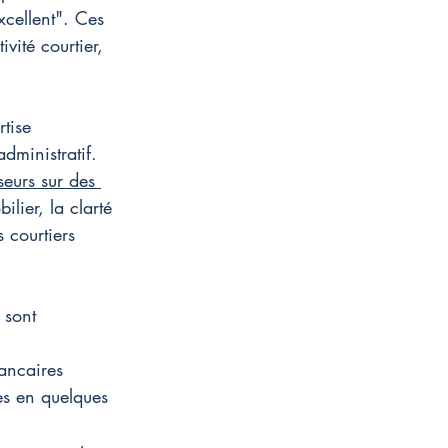
cellent". Ces 
ivité courtier, 
rtise 
dministratif. 
eurs sur des 
lier, la clarté 
 courtiers 
 sont 
ancaires 
es en quelques 