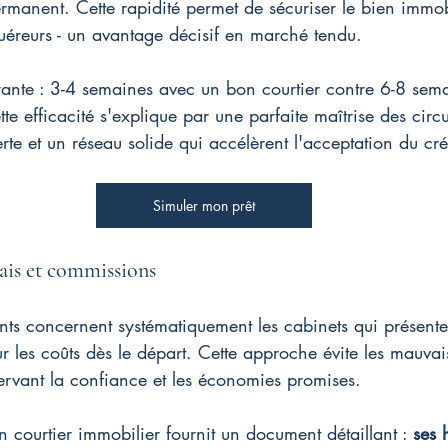
permanent. Cette rapidité permet de sécuriser le bien immob
quéreurs - un avantage décisif en marché tendu.
grante : 3-4 semaines avec un bon courtier contre 6-8 sema
te efficacité s'explique par une parfaite maîtrise des circu
te et un réseau solide qui accélèrent l'acceptation du cré
Simuler mon prêt
ais et commissions
ients concernent systématiquement les cabinets qui présent
ur les coûts dès le départ. Cette approche évite les mauvai
ervant la confiance et les économies promises.
courtier immobilier fournit un document détaillant : 
ses 