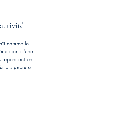
activité
raît comme le 
réception d'une 
ls répondent en 
 la signature 