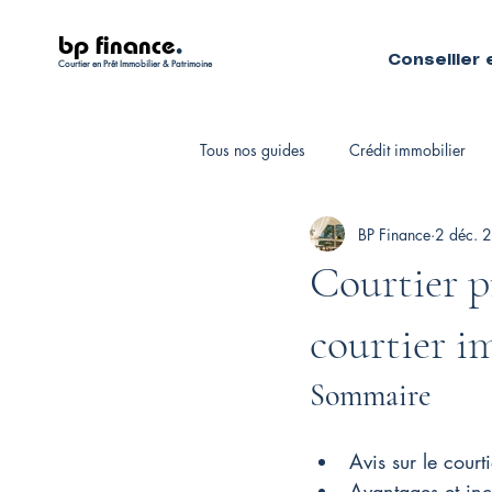
bp finance
.
Conseiller 
Courtier en Prêt Immobilier & Patrimoine
Tous nos guides
Crédit immobilier
BP Finance
2 déc. 
Fiscalité personnelle
Courtiers 
Courtier pr
courtier i
Sommaire
Avis sur le court
Avantages et inc