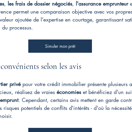
es
, 
les frais de dossier négociés
, 
l'assurance emprunteur
 e
arence permet une comparaison objective avec vos propre
 valeur ajoutée de l'expertise en courtage, garantissant sati
g du processus.
Simuler mon prêt
convénients selon les avis
tier privé
 pour votre crédit immobilier présente plusieurs a
ieux, réalisez de vraies 
économies
 et bénéficiez d'un sui
emprunt
. Cependant, certains avis mettent en garde contr
 risques potentiels de conflits d'intérêts - d'où la nécessit
oisir.