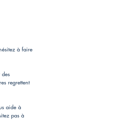
ésitez à faire 
t des 
es regrettent 
us aide à 
itez pas à 