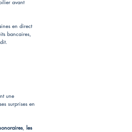
ilier avant 
ines en direct 
its bancaires, 
dit.
ent une 
ses surprises en 
honoraires
, 
les 