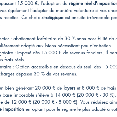
épassent 15 000 €, l’adoption du 
régime réel d'impositio
vez également l’adopter de manière volontaire si vos char
 recettes. Ce choix 
stratégique
 est ensuite irrévocable p
.
cier : abattement forfaitaire de 30 % sans possibilité de 
ulièrement adapté aux biens nécessitant peu d'entretien.
gatoire : Imposé dès 15 000 € de revenus fonciers, il per
os frais réels.
ntaire : Option accessible en dessous du seuil des 15 000
charges dépasse 30 % de vos revenus.
'un bien générant 20 000 € de 
loyers
 et 8 000 € de frais
re base imposable s'élève à 14 000 € (20 000 € - 30 %).
 que de 12 000 € (20 000 € - 8 000 €). Vous réduisez ains
re imposition
 en optant pour le régime le plus adapté à vot