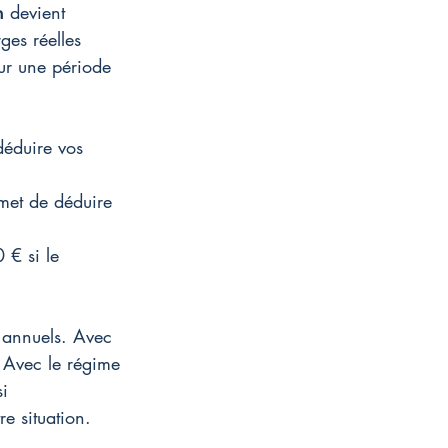
n
 devient 
ges réelles 
our une période 
déduire vos 
met de déduire 
 € si le 
 annuels. Avec 
 Avec le régime 
i 
re situation.