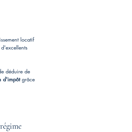
issement locatif 
 d'excellents 
 de déduire de 
n d'impôt
 grâce 
régime 