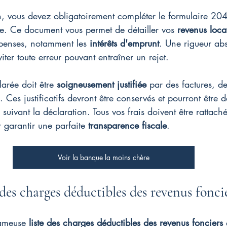
n, vous devez obligatoirement compléter le formulaire 204
ale. Ce document vous permet de détailler vos 
revenus locat
penses, notamment les 
intérêts d'emprunt
. Une rigueur abs
iter toute erreur pouvant entraîner un rejet.
rée doit être 
soigneusement justifiée
 par des factures, d
. Ces justificatifs devront être conservés et pourront être
 suivant la déclaration. Tous vos frais doivent être rattach
 garantir une parfaite 
transparence fiscale
.
Voir la banque la moins chère
des charges déductibles des revenus fonci
fameuse 
liste des charges déductibles des revenus fonciers
 