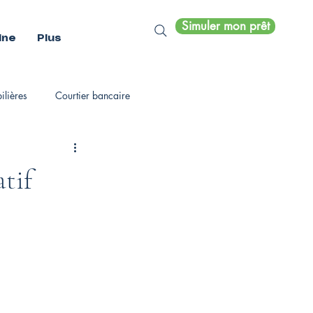
Simuler mon prêt
ine
Plus
lières
Courtier bancaire
tif