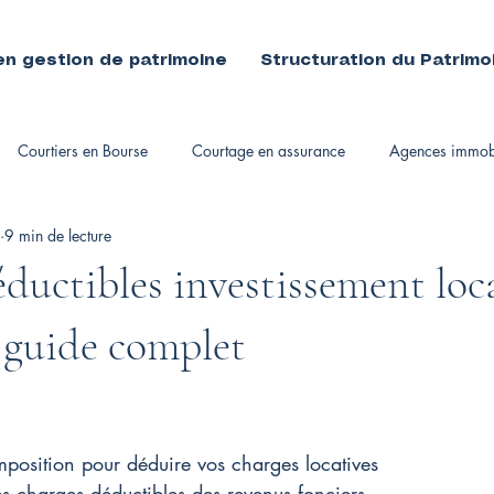
en gestion de patrimoine
Structuration du Patrimo
Courtiers en Bourse
Courtage en assurance
Agences immobi
9 min de lecture
immobiliers
ductibles investissement loca
e guide complet
position pour déduire vos charges locatives
es charges déductibles des revenus fonciers