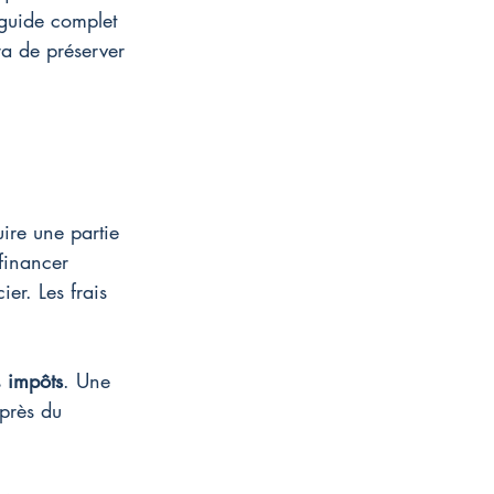
 guide complet 
ra de préserver 
uire une partie 
financer 
er. Les frais 
 
impôts
. Une 
près du 