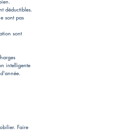
bien.
nt déductibles.
ne sont pas 
ation sont 
charges 
n intelligente 
n d'année.
bilier. Faire 