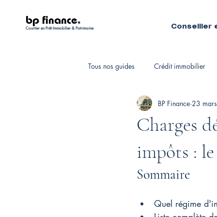
bp finance
.
Conseiller 
Courtier en Prêt Immobilier & Patrimoine
Tous nos guides
Crédit immobilier
BP Finance
23 mars
Fiscalité personnelle
Courtiers 
Charges dé
impôts : l
Sommaire
Quel régime d'im
Liste complète d