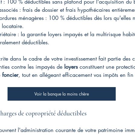
nt : 100 % déductibles sans plafond pour l'acquisition du 
ssociés : frais de dossier et frais hypothécaires entièreme
 ordures ménagères : 100 % déductibles dès lors qu'elles 
 locataire.
étaire : la garantie loyers impayés et la multirisque habit
gralement déductibles.
crite dans le cadre de votre investissement fait partie des 
nties contre les impayés de 
loyers
 constituent une protectio
 
foncier
, tout en allégeant efficacement vos impôts en fi
Voir la banque la moins chère
 charges de copropriété déductibles
ouvrent l'administration courante de votre patrimoine immo