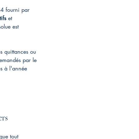
4 fourni par 
ifs
 et 
olue est 
es quittances ou 
 demandés par le 
és à l'année 
ers
que tout 