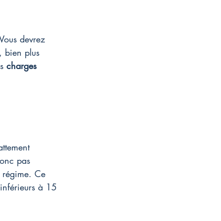
 Vous devrez 
, bien plus 
s 
charges 
attement 
donc pas 
 régime. Ce 
inférieurs à 15 