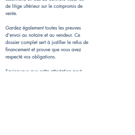
de litige ultérieur sur le compromis de 
vente.
Gardez également toutes les preuves 
d'envoi au notaire et au vendeur. Ce 
dossier complet sert à justifier le refus de 
financement et prouve que vous avez 
respecté vos obligations.
Saviez-vous que cette attestation peut 
aussi devenir un outil de négociation ? 
Certains vendeurs acceptent de baisser 
leur prix ou d'accorder un délai 
supplémentaire face à un refus de prêt 
bancaire dûment documenté. Chez BP 
Finance, nous avons déjà réussi à 
transformer plusieurs refus initiaux en 
accords de financement grâce à une 