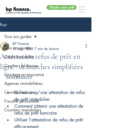
Simuler mon prêt
bp finance
.
Courtier en Prêt Immobilier & Patrimoine
Post
Tous nos guides
BP Finance
Tous nos guides
31 déc. 2025
7 min de lecture
Attestation refus de prêt en
Crédit immobilier
ligne : démarches simplifiées
Courtiers en Bourse
Courtage en assurance
Sommaire
Agences immobilières
Courtier bancaire
Qu'est-ce qu'une attestation de refus 
de prêt immobilier
Fiscalité personnelle
Comment obtenir une attestation de 
Courtiers immobiliers
refus de prêt bancaire
Utiliser l'attestation de refus de prêt 
efficacement