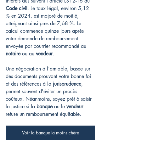
intérêts dus suivent l'article L312-16 du 
Code civil
. Le taux légal, environ 5,12 
% en 2024, est majoré de moitié, 
atteignant ainsi près de 7,68 %. Le 
calcul commence quinze jours après 
votre demande de remboursement 
envoyée par courrier recommandé au 
notaire
 ou au 
vendeur
.
Une négociation à l'amiable, basée sur 
des documents prouvant votre bonne foi 
et des références à la 
jurisprudence
, 
permet souvent d'éviter un procès 
coûteux. Néanmoins, soyez prêt à saisir 
la justice si la 
banque
 ou le 
vendeur
refuse un remboursement équitable.
Voir la banque la moins chère