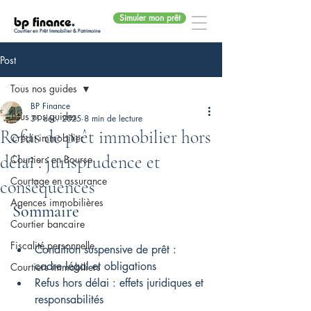
Simuler mon prêt
bp finance
.
Courtier en Prêt Immobilier & Patrimoine
Post
Tous nos guides
BP Finance
Tous nos guides
31 déc. 2025
8 min de lecture
Refus de prêt immobilier hors
Crédit immobilier
délai : jurisprudence et
Courtiers en Bourse
Courtage en assurance
conséquences
Agences immobilières
Sommaire
Courtier bancaire
Fiscalité personnelle
Condition suspensive de prêt : 
cadre légal et obligations
Courtiers immobiliers
Refus hors délai : effets juridiques et 
responsabilités